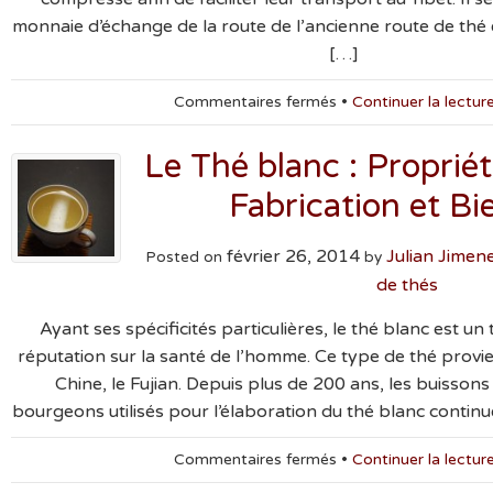
monnaie d’échange de la route de l’ancienne route de thé 
[…]
sur
Commentaires fermés
•
Continuer la lectur
Le
thé
Le Thé blanc : Propriét
pu-
erh
Fabrication et Bi
:
Caractéristiques,
février 26, 2014
vertus,
Julian Jime
Posted on
by
bienfaits
de thés
et
origine
Ayant ses spécificités particulières, le thé blanc est un
réputation sur la santé de l’homme. Ce type de thé provien
Chine, le Fujian. Depuis plus de 200 ans, les buissons 
bourgeons utilisés pour l’élaboration du thé blanc continu
sur
Commentaires fermés
•
Continuer la lectur
Le