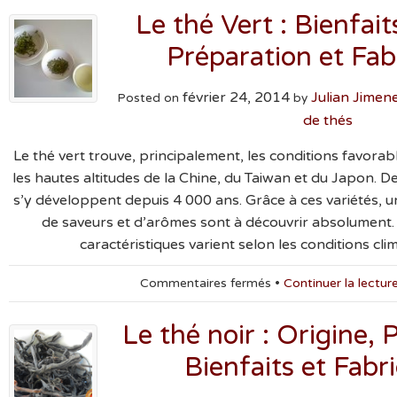
Thé
Le thé Vert : Bienfaits
blanc
:
Préparation et Fab
Propriétés,
Histoire,
février 24, 2014
Fabrication
Julian Jime
Posted on
by
et
de thés
Bienfaits
Le thé vert trouve, principalement, les conditions favorab
les hautes altitudes de la Chine, du Taiwan et du Japon. 
s’y développent depuis 4 000 ans. Grâce à ces variétés, u
de saveurs et d’arômes sont à découvrir absolument.
caractéristiques varient selon les conditions cli
sur
Commentaires fermés
•
Continuer la lectur
Le
thé
Le thé noir : Origine, 
Vert
:
Bienfaits et Fabr
Bienfaits,
Histoire,