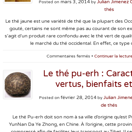
mars 3, 2014
Julian Jimenez
Posted on
by
thés
Le thé jaune est une variété de thé que la plupart des Oc
gouté, certains ne sont même pas au courant de son exist
s’agit d’un produit rare confondu avec le thé vert de qualité
le marché du thé occidental. En effet, ce type
sur
Commentaires fermés
•
Continuer la lectur
Le
thé
Le thé pu-erh : Caract
jaune
:
vertus, bienfaits et
Histoire,
Fabrication,
février 28, 2014
Bienfaits
Julian Jime
Posted on
by
et
de thés
Préparation
Le thé Pu-erh doit son nom à sa ville d’origine qu’est P
YunNan Da Ye Zhong, en Chine. À l’origine, cette provin
compressé afin de faciliter leur transport au Tibet. Il 