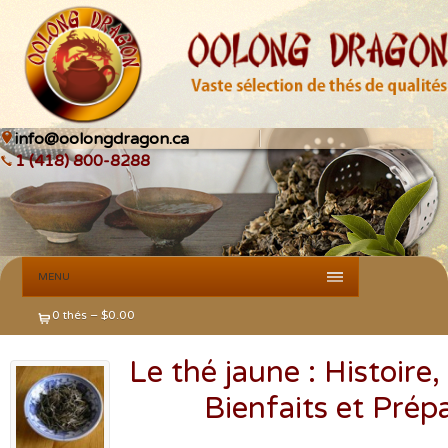
info@oolongdragon.ca
1 (418) 800-8288
MENU
0 thés –
$
0.00
Le thé jaune : Histoire,
Bienfaits et Prép