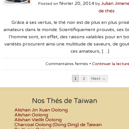
février 20, 2014
Préparation
Julian Jime
Posted on
by
et
de thés
Fabrication
Grâce à ses vertus, le thé noir est de plus en plus pr
amateurs dans le monde. Scientifiquement prouvés, ses bie
l’homme sont, en effet, des raisons valables pour en b
variétés procurent ainsi une multitude de saveurs, de gou
ces amateurs, […]
sur
Commentaires fermés
•
Continuer la lectur
Le
thé
1
2
Next →
noir
:
Origine,
Préparation,
Nos Thés de Taiwan
Bienfaits
Alishan Jin Xuan Oolong
et
Alishan Oolong
Fabrication
Alishan Vieillit Oolong
Charcoal Oolong (Dong Ding) de Taiwan