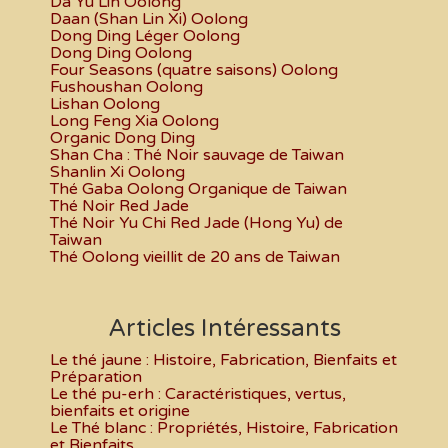
Da Yu Lin Oolong
Daan (Shan Lin Xi) Oolong
Dong Ding Léger Oolong
Dong Ding Oolong
Four Seasons (quatre saisons) Oolong
Fushoushan Oolong
Lishan Oolong
Long Feng Xia Oolong
Organic Dong Ding
Shan Cha : Thé Noir sauvage de Taiwan
Shanlin Xi Oolong
Thé Gaba Oolong Organique de Taiwan
Thé Noir Red Jade
Thé Noir Yu Chi Red Jade (Hong Yu) de
Taiwan
Thé Oolong vieillit de 20 ans de Taiwan
Articles Intéressants
Le thé jaune : Histoire, Fabrication, Bienfaits et
Préparation
Le thé pu-erh : Caractéristiques, vertus,
bienfaits et origine
Le Thé blanc : Propriétés, Histoire, Fabrication
et Bienfaits