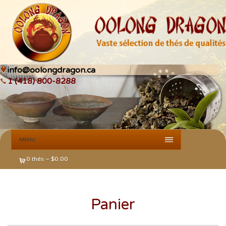
info@oolongdragon.ca
1 (418) 800-8288
MENU
0 thés –
$
0.00
Panier