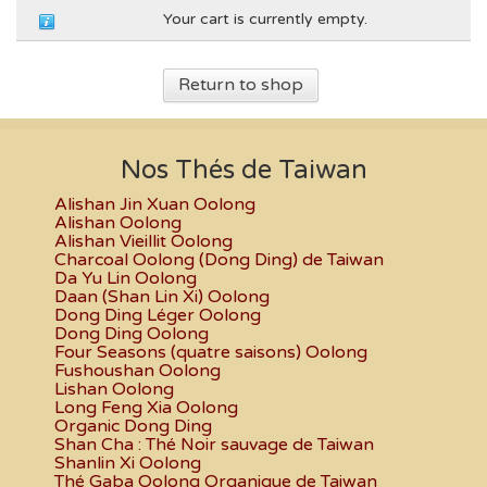
Your cart is currently empty.
Return to shop
Nos Thés de Taiwan
Alishan Jin Xuan Oolong
Alishan Oolong
Alishan Vieillit Oolong
Charcoal Oolong (Dong Ding) de Taiwan
Da Yu Lin Oolong
Daan (Shan Lin Xi) Oolong
Dong Ding Léger Oolong
Dong Ding Oolong
Four Seasons (quatre saisons) Oolong
Fushoushan Oolong
Lishan Oolong
Long Feng Xia Oolong
Organic Dong Ding
Shan Cha : Thé Noir sauvage de Taiwan
Shanlin Xi Oolong
Thé Gaba Oolong Organique de Taiwan