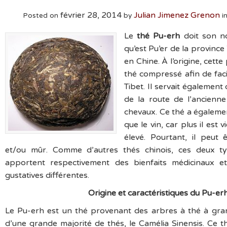
février 28, 2014
Julian Jimenez Grenon
Posted on
by
i
Le
thé Pu-erh
doit son no
qu’est Pu’er de la provin
en Chine. À l’origine, cett
thé compressé afin de faci
Tibet. Il servait égalemen
de la route de l’ancienn
chevaux. Ce thé a égaleme
que le vin, car plus il est 
élevé. Pourtant, il peut
et/ou mûr. Comme d’autres thés chinois, ces deux t
apportent respectivement des bienfaits médicinaux et
gustatives différentes.
Origine et caractéristiques du Pu-er
Le Pu-erh est un thé provenant des arbres à thé à grand
d’une grande majorité de thés, le Camélia Sinensis. Ce th