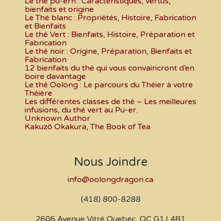
Le thé pu-erh : Caractéristiques, vertus,
bienfaits et origine
Le Thé blanc : Propriétés, Histoire, Fabrication
et Bienfaits
Le thé Vert : Bienfaits, Histoire, Préparation et
Fabrication
Le thé noir : Origine, Préparation, Bienfaits et
Fabrication
12 bienfaits du thé qui vous convaincront d’en
boire davantage
Le thé Oolong : Le parcours du Théier à votre
Théière
Les différentes classes de thé – Les meilleures
infusions, du thé vert au Pu-er.
Unknown Author
Kakuzō Okakura, The Book of Tea
Nous Joindre
info@oolongdragon.ca
(418) 800-8288
2606 Avenue Vitré Quebec, QC G1J 4B1