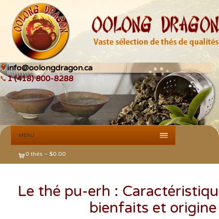
info@oolongdragon.ca
1 (418) 800-8288
MENU
0 thés –
$
0.00
Le thé pu-erh : Caractéristiqu
bienfaits et origine