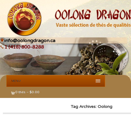
info@oolongdragon.ca
1 (418) 800-8288
MENU
0 thés –
$
0.00
Tag Archives: Oolong