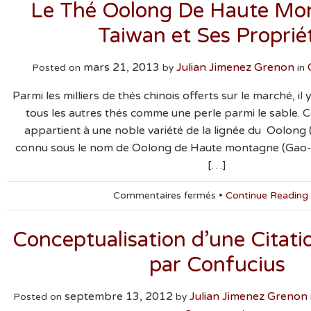
Le Thé Oolong De Haute Mo
Taiwan et Ses Proprié
mars 21, 2013
Julian Jimenez Grenon
Posted on
by
in
Parmi les milliers de thés chinois offerts sur le marché, il
tous les autres thés comme une perle parmi le sable. C
appartient à une noble variété de la lignée du Oolong 
connu sous le nom de Oolong de Haute montagne (Gao
[…]
sur
Commentaires fermés
•
Continue Reading
Le
Thé
Conceptualisation d’une Citatio
Oolong
De
par Confucius
Haute
Montagne
de
septembre 13, 2012
Julian Jimenez Grenon
Posted on
by
Taiwan