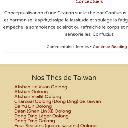
Conceptuels
et
Ses
Conceptualisation d’une Citation sur le thé par Confuciu
Propriétés
et harmonise l’esprit,dissipe la lassitude et soulage la fati
empêche la somnolence,éclaircit ou rafraichie le corps,et 
sensorielles. Confucius
sur
Commentaires fermés
•
Continue Reading
Conceptualisation
d’une
Citation
sur
le
Nos Thés de Taiwan
thé
Alishan Jin Xuan Oolong
par
Alishan Oolong
Confucius
Alishan Vieillit Oolong
Charcoal Oolong (Dong Ding) de Taiwan
Da Yu Lin Oolong
Daan (Shan Lin Xi) Oolong
Dong Ding Léger Oolong
Dong Ding Oolong
Four Seasons (quatre saisons) Oolong